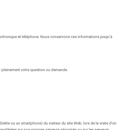
électronique et téléphone. Nous conservons ces informations jusqu'à
r pleinement votre question ou demande.
blette ou un smartphone) du visiteur du site Web, lors de la visite d’un
 transférées sur nos propres serveurs sécurisés ou sur les serveurs