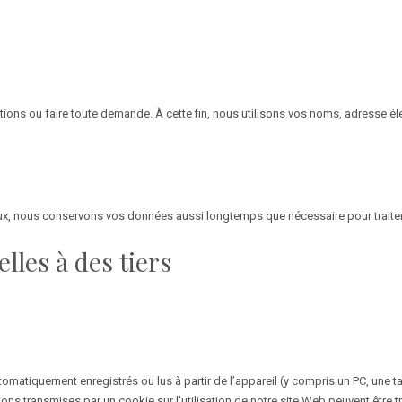
tions ou faire toute demande. À cette fin, nous utilisons vos noms, adresse 
ux, nous conservons vos données aussi longtemps que nécessaire pour traite
les à des tiers
omatiquement enregistrés ou lus à partir de l’appareil (y compris un PC, une ta
tions transmises par un cookie sur l'utilisation de notre site Web peuvent être